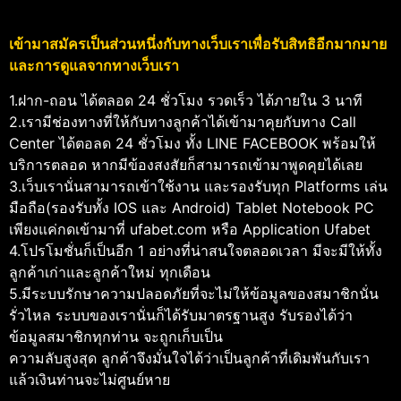
เข้ามาสมัครเป็นส่วนหนึ่งกับทางเว็บเราเพื่อรับสิทธิอีกมากมาย
และการดูแลจากทางเว็บเรา
1.ฝาก-ถอน ได้ตลอด 24 ชั่วโมง รวดเร็ว ได้ภายใน 3 นาที
2.เรามีช่องทางที่ให้กับทางลูกค้าได้เข้ามาคุยกับทาง Call
Center ได้ตอลด 24 ชั่วโมง ทั้ง LINE FACEBOOK พร้อมให้
บริการตลอด หากมีข้องสงสัยก็สามารถเข้ามาพูดคุยได้เลย
3.เว็บเรานั่นสามารถเข้าใช้งาน และรองรับทุก Platforms เล่น
มือถือ(รองรับทั้ง IOS และ Android) Tablet Notebook PC
เพียงแค่กดเข้ามาที่ ufabet.com หรือ Application Ufabet
4.โปรโมชั่นก็เป็นอีก 1 อย่างที่น่าสนใจตลอดเวลา มีจะมีให้ทั้ง
ลูกค้าเก่าและลูกค้าใหม่ ทุกเดือน
5.มีระบบรักษาความปลอดภัยที่จะไม่ให้ข้อมูลของสมาชิกนั่น
รั่วไหล ระบบของเรานั่นก็ได้รับมาตรฐานสูง รับรองได้ว่า
ข้อมูลสมาชิกทุกท่าน จะถูกเก็บเป็น
ความลับสูงสุด ลูกค้าจึงมั่นใจได้ว่าเป็นลูกค้าที่เดิมพันกับเรา
แล้วเงินท่านจะไม่ศูนย์หาย