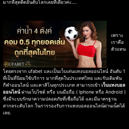
มากที่สุดติดอันดับโลกเลยทีเดียวค่ะ….
เพราะ
เราคือ
ตัวแทน
โดยตรงจาก ufabet และเป็นเว็บเล่นแทงบอลออนไลน์ อันดับ 1
ที่เป็นที่นิยมใช้บริการ มากที่สุดในประเทศไทย และรับเดิมพัน
กีฬาออนไลน์ และคาสิโนทุกประเภท สามารถเข้า
เว็บแทงบอล
ออนไลน์
ผ่านเว็บไซต์ หรือ บนมือถือ ( Iphone หรือ Android )
ซึ่งมีระบบรักษาความปลอดภัยที่เชื่อถือได้ และมีมาตรฐาน
สากลระดับโลก ในการรองรับการแทงบอลออนไลน์ผ่านเน็ตได้
เลย.