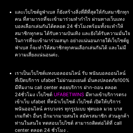
และเว็บไซต์ยูฟ่าเบส ก็ยังสร้างสิ่งที่ดีที่สุดให้กับสมาชิกทุก
คน ที่สามารถที่จะเข้ามาร่วมทำกำไร ผ่านทางเว็บแทง
บอลเลือกเล่นกันได้ตลอด 24 ชั่วโมงพร้อมทั้งจะทำให้
สมาชิกทุกคน ได้รับความบันเทิง และยังได้รับความมั่นใจ
ในการที่จะเข้ามาร่วมสนุก อย่างแน่นอนภายใต้เว็บไซต์ยู
ฟ่าเบส ก็จะทำให้สมาชิกทุกคนเลือกเล่นกันได้ และไม่มี
ความเสี่ยงแน่นอนค่ะ.
เราเป็นเว็บไซต์แทงบอลออนไลน์ รับ พนันบอลออนไลน์
ที่เปิดบริการ ufabet ไม่ผ่านเอเยนต์ มั่นคงปลอดภัย100%
มีทีมงาน call center คอยบริการ ฝาก-ถอน ตลอด
24ชั่วโมง เว็บไซต์
UFABETWINS
มีทางเข้าบริการตรง
เข้าเว็บ ufabet ที่หน้าเว็บไซต์ เว็บไซต์ เปิดให้บริการ
พนันออนไลน์ ครบวงจร ทุกรูปแบบ ฟุตบอล มวย บาส
เกมกีฬา อื่นๆ อีกมากมายสนใจ สมัครสมาชิก ส่วนลูกค้า
ท่านในสนใจ ทดสอบเว็บไซต์ สามารถติดต่อได้ที่ call
center ตลอด 24 ชั่วโมง .