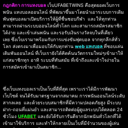
กฎกติกา การแทงบอล
เว็บUFABETWINS คือสุดยอดเว็บการ
พนัน แทงบอลออนไลน์ ที่พัฒนาขึ้นมาโดยนำเอาระบบการเดิม
พันฟุตบอลมาเปิดบริการให้ผู้ที่ชื่นชอบกีฬา และให้ทุกท่าน
สามารถผ่านระบบออนไลน์ทั่วโลก และสามารถสมัครสมาชิก
ได้ง่าย และเข้าเล่นพนัน และรอรับเงินรางวัลจบในที่เดียว
เลย ซึ่งเว็บเรามาพร้อมกับการแข่งขันฟุตบอล จากทุกลีกส์ทั่ว
โลก ส่งตรงมาเพื่อมอบให้กับทุกท่าน
web แทงบอล
ที่ชอบเล่น
เดิมพันออนไลน์ ที่เว็บเรายังได้คิดค้นนวัตกรรมใหม่ๆเข้ามาให้
แก่สมาชิกทุก อาทิ ระบบที่ทันสมัย ที่เข้าถึงและเข้าใจง่ายใน
การสมัครเข้ามาเป็นสมาชิก…
ซึ่งเว็บแทงบอลเราเป็นเว็บที่ดีที่สุด เพราะเราได้มีการพัฒนา
เว็บไซต์ จนได้รับมาตรฐานจากสมาคม การพนันออนไลน์ระดับ
สากลเลย และด้วยระบบสมาชิกที่มีความปลอดภัยสูง มีระบบ
ฝาก-ถอนที่แม่นยำ และสามารถติดต่อผู้ดูแลระบบได้ตลอด 24
ชั่วโมง
UFABET
และยังได้รับการันตีจากนักพนันทั่วโลกที่ได้
เข้ามาใช้บริการ และทำให้กลายเป็นเว็บที่มีจำนวนของผู้เล่น