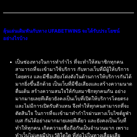
ลุ้นเล่นเดิมพันกับทาง UFABETWINS จะได้รับประโยชน์
อย่างไรบ้าง
เป็นช่องทางในการทำกำไร ที่จะทำให้สมาชิกทุกคน
สามารถที่จะเข้ามาใช้บริการ กับทางเว็บที่มีผู้ให้บริการ
โดยตรง และมีชื่อเสียงโด่งดังในด้านการให้บริการกันได้
มากยิ่งขึ้นอีกด้วย เป็นเว็บที่มีชื่อเสียงและสร้างความนาด
ตื่นเต้น สร้างความสนใจให้กับสมาชิกทุกคนกัน อย่าง
มากมายเลยทีเดียวยังคงเป็นเว็บที่เปิดให้บริการโดยตรง
และไม่มีการเปิดรับตัวแทน จึงทำให้ทุกคนสามารถที่จะ
ตัดสินใจ ในการที่จะเข้ามาทำกำไรผ่านทางเว็บไซต์ยูฟ่า
เบส กันได้อย่างมากมายเลยทีเดียว และยังคงเป็นเว็บที่
ทำให้ทุกคน เกิดความเชื่อถือกันเป็นจำนวนมาก เพราะ
ทำเว็บไม่เคยมีประวัติใดใด ที่ส่อไปในทางเสื่อมเสีย