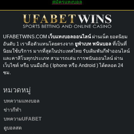
สมัครแทงบอล
UFABETWINS.COM
เว็บแทงบอลออนไลน์
ผ่านเน็ต ยอดนิยม
อันดับ 1 เราคือตัวแทนโดยตรงจาก
ยูฟ่าเบท พนันบอล
ที่เป็นที่
นิยมใช้บริการ มากที่สุดในประเทศไทย รับเดิมพันกีฬาออนไลน์
และคาสิโนทุกประเภท สามารถเล่น การพนันออนไลน์ ผ่าน
เว็บไซต์ หรือ บนมือถือ ( Iphone หรือ Android ) ได้ตลอด 24
ชม.
หมวดหมู่
บทความแทงบอล
ข่าวกีฬา
บทความUFABET
ดูบอลสด