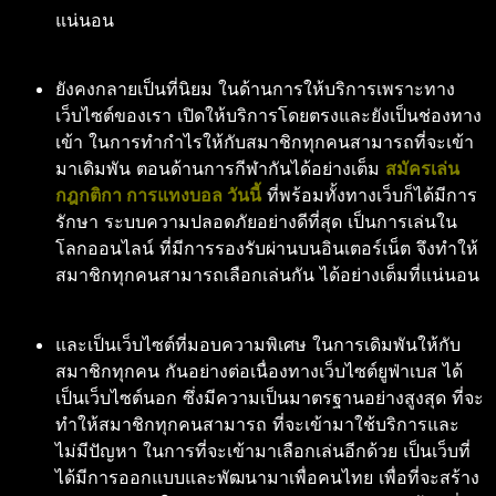
แน่นอน
ยังคงกลายเป็นที่นิยม ในด้านการให้บริการเพราะทาง
เว็บไซต์ของเรา เปิดให้บริการโดยตรงและยังเป็นช่องทาง
เข้า ในการทำกำไรให้กับสมาชิกทุกคนสามารถที่จะเข้า
มาเดิมพัน ตอนด้านการกีฬากันได้อย่างเต็ม
สมัครเล่น
กฎกติกา การแทงบอล วันนี้
ที่พร้อมทั้งทางเว็บก็ได้มีการ
รักษา ระบบความปลอดภัยอย่างดีที่สุด เป็นการเล่นใน
โลกออนไลน์ ที่มีการรองรับผ่านบนอินเตอร์เน็ต จึงทำให้
สมาชิกทุกคนสามารถเลือกเล่นกัน ได้อย่างเต็มที่แน่นอน
และเป็นเว็บไซต์ที่มอบความพิเศษ ในการเดิมพันให้กับ
สมาชิกทุกคน กันอย่างต่อเนื่องทางเว็บไซต์ยูฟ่าเบส ได้
เป็นเว็บไซต์นอก ซึ่งมีความเป็นมาตรฐานอย่างสูงสุด ที่จะ
ทำให้สมาชิกทุกคนสามารถ ที่จะเข้ามาใช้บริการและ
ไม่มีปัญหา ในการที่จะเข้ามาเลือกเล่นอีกด้วย เป็นเว็บที่
ได้มีการออกแบบและพัฒนามาเพื่อคนไทย เพื่อที่จะสร้าง