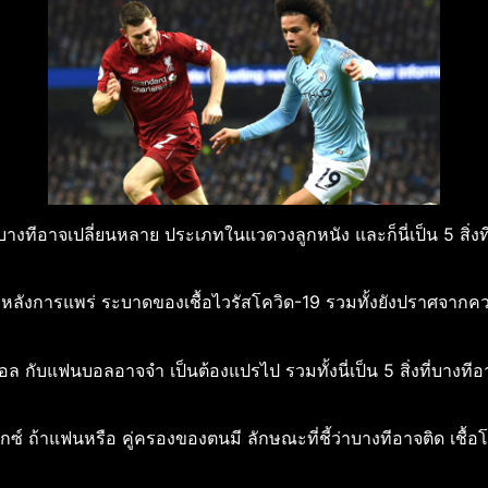
งทีอาจเปลี่ยนหลาย ประเภทในแวดวงลูกหนัง และก็นี่เป็น 5 สิ่งที่ไ
นข้างหลังการแพร่ ระบาดของเชื้อไวรัสโควิด-19 รวมทั้งยังปราศจาก
 กับแฟนบอลอาจจำ เป็นต้องแปรไป รวมทั้งนี่เป็น 5 สิ่งที่บางทีอาจเก
ซ์ ถ้าแฟนหรือ คู่ครองของตนมี ลักษณะที่ชี้ว่าบางทีอาจติด เชื้อโร