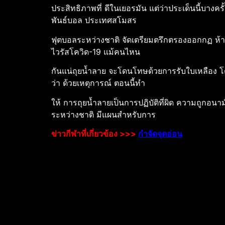
ประสิทธิภาพที่ ดีในเยอรมัน แต่ว่าประเด็นนี้บางคร
พันธ์บอล ประเทศสโมสร
ฟุตบอลระหว่างชาติ จัดเตรียมตรึกตรองออกกฏ ห้ามไ
ไวรัสโควิด-19 แม้คนไหน
กันแน่ถุยน้ำลาย จะโดนโทษด้วยการรับใบเหลือง 
ว่า ด้วยเหตุการณ์ ตอนนี้ทำ
ให้ การถุยน้ำลายเป็นการปฏิบัติที่ผิด ความถูกอน
ระหว่างชาติ มีแผนสำหรับการ
ข่าวกีฬาที่เกี่ยวข้อง >>>
กำจัดจุดอ่อน