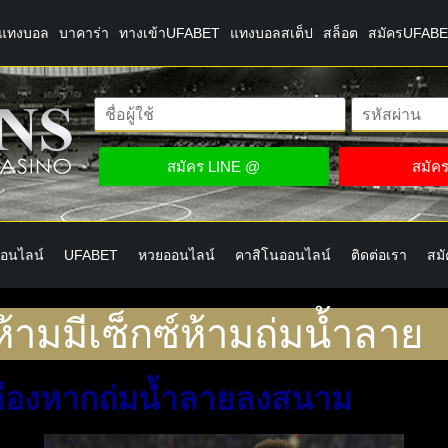
แทงบอล
บาคาร่า
ทางเข้าUFABET
แทงบอลสเต็ป
สล็อต
สมัครUFAB
สมัคร LINE @
สมัค
ออนไลน์
UFABET
หวยออนไลน์
คาสิโนออนไลน์
ติดต่อเรา
สม
ห้ามมีเซ็กซ์ห้ามถ่มน้ำลาย
เหลืองหากถ่มน้ำลายลงสนาม