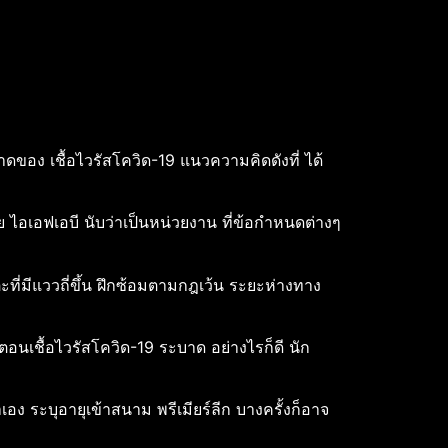
าดของ เชื้อไวรัสโควิด-19 แนวความคิดดังที่ ได้
อเอฟเอบี นับว่าเป็นหน่วยงาน ที่ข้อกำหนดต่างๆ
ะที่มีแววถี่ขึ้น ฝึกซ้อมตามกฎเว้น ระยะห่างทาง
นตอนเชื้อไวรัสโควิด-19 ระบาด อย่างไรก็ดี นัก
 ระบุอายุเข้าสนาม พรีเมียร์ลีก บางครั้งก็อาจ