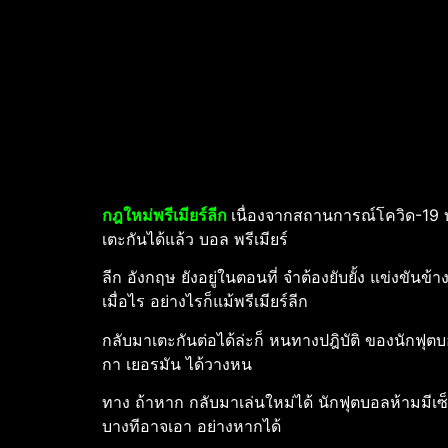
กฎใหม่พรีเมียร์ลีก
เนื่องจากสถานการณ์โควิด-19 บา
เตะกันได้แล้ว บอล พรีเมียร์
ลีก อังกฤษ ยังอยู่ในตอนที่ จำต้องยับยั้ง แข่งขั
เมื่อไร อย่างไรก็แม้พรีเมียร์ลีก
กลับมาเตะกันต่อได้ล่ะก็ หนทางปฎิบัติ ของนักฟุตบอล
กา เยอรมัน ได้วางหน
ทาง ถ้าหาก กลับมาเล่นใหม่ได้ นักฟุตบอลห้ามมีเซ็ก
บางทีอาจเอา อย่างหากได้