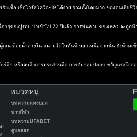
ารรับเชื้อ เชื้อไวรัสโควิด-19 ได้ง่าย รวมทั้งโดยมาก ของคนเสียชีวิ
นี้อายุของปู่รอย ปาเข้าไป 72 ปีแล้ว การพ่นคาย ของเหลว จะถูกห
ฑ์ผู้เล่น ที่ถุยน้ำลายใน สนามได้ในทันที นอกเหนือจากนั้น ยังห้า
รีเมียร์ลีก หรือจนถึงการประสานมือ การจับกลุ่มปลอบ ขวัญแรงใจก่อ
หมวดหมู่
F
บทความแทงบอล
ข่าวกีฬา
บทความUFABET
ทย
ดูบอลสด
ถ