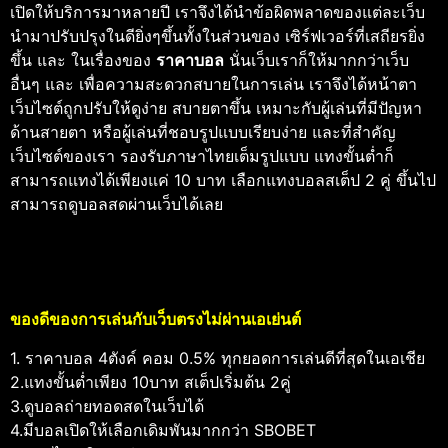
เปิดให้บริการมาหลายปี เราจึงได้นำข้อผิดพลาดของแต่ละเว็บ
นำมาปรับปรุงในดียิ่งๆขึ้นทั้งในส่วนของ เซิร์ฟเวอร์ที่เสถียรยิ่ง
ขึ้น และ ในเรื่องของ
ราคาบอล
นั่นเว็บเราก็ให้มากกว่าเว็บ
อื่นๆ และ เพื่อความสะดวกสบายในการเล่น เราจึงได้หน้าตา
เว็บไซต์ถูกปรับให้ดูง่าย สบายตาขึ้น เหมาะกับผู้เล่นที่มีปัญหา
ด้านสายตา หรือผู้เล่นที่ชอบรูปแบบเรียบง่าย และที่สำคัญ
เว็บไซต์ของเรา รองรับภาษาไทยเต็มรูปแบบ แทงขั้นต่ำก็
สามารถแทงได้เพียงแค่ 10 บาท เลือกแทงบอลสเต็ป 2 คู่ ขึ้นไป
สามารถดูบอลสดผ่านเว็บได้เลย
ของดีของการเล่นกับเว็บตรงไม่ผ่านเอเย่นต์
1. ราคาบอล 4ตังค์ คอม 0.5% ทุกยอดการเล่นดีที่สุดในเอเชีย
2.แทงขั้นต่ำเพียง 10บาท สเต็ปเริ่มต้น 2คู่
3.ดูบอลถ่ายทอดสดในเว็บได้
4.มีบอลเปิดให้เลือกเดิมพันมากกว่า SBOBET