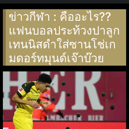
ข่าวกีฬา : คืออะไร??
แฟนบอลประท้วงปาลูก
เทนนิสดำใส่ซานโช่เก
มดอร์ทมุนด์เจ๊าบ๊วย