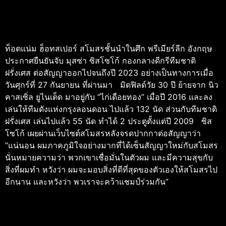
ท็อตแน่ม ฮ็อทสเปอร์ สโมสรชั้นนำในศึก พรีเมียร์ลีก อังกฤษ
ประกาศยืนยันจับ มุสซ่า ซิสโซโก้ กองกลางดีกรีทีมชาติ
ฝรั่งเศส ต่อสัญญาออกไปจนถึงปี 2023 อย่างเป็นทางการเมื่อ
วันศุกร์ที่ 27 กันยายน ที่ผ่านมา มิดฟิลด์วัย 30 ปี ย้ายจาก นิว
คาสเซิ่ล ยูไนเต็ด มาอยู่กับ “ไก่เดือยทอง” เมื่อปี 2016 และลง
เล่นให้ทีมดังแห่งกรุงลอนดอน ไปแล้ว 132 นัด ส่วนกับทีมชาติ
ฝรั่งเศส เล่นไปแล้ว 55 นัด ทำได้ 2 ประตูตั้งแต่ปี 2009 ซิส
โซโก้ เผยผ่านเว็บไซต์สโมสรหลังจรดปากกาต่อสัญญาว่า
“แน่นอน ผมภาคภูมิใจอย่างมากที่ได้เซ็นสัญญาใหม่กับสโมสร
นั่นหมายความว่า พวกเขาเชื่อมั่นในตัวผม และมีความสุขกับ
สิ่งที่ผมทำ หวังว่า ผมจะมอบสิ่งที่ดีที่สุดของตัวเองให้สโมสรไป
อีกนาน และหวังว่า พวเราจะคว้าแชมป์ร่วมกัน”