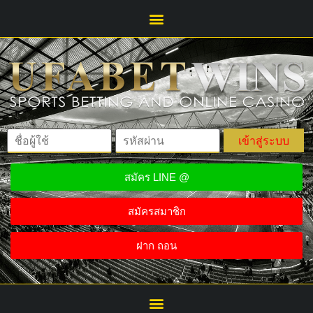
เข้าสู่ระบบ
สมัคร LINE @
สมัครสมาชิก
ฝาก ถอน