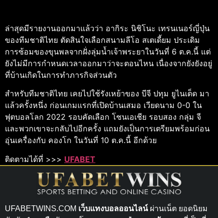
ล่าสุดมีรายงานออกมาแล้วว่า อากิระ นิชิโนะ เทรนเนอร์ญี่ปุ่น
ของทีมชาติไทย ตัดสินใจเลือกสนามลีโอ สเตเดี้ยม ประเดิม
การซ้อมของขุนพลจากฝั่งลุ่มน้ำเจ้าพระยาในวันที่ 6 ต.ค.นี้ แต่
ยังไม่มีการกำหนดเวลาออกมาว่าจะตอนไหน เนื่องจากยังยังอยู่
ที่บ้านเกิดในการทำภารกิจส่วนตัว
สำหรับทีมชาติไทย เคยไปใช้รังเหย้าของ บีจี ปทุม ยูไนเต็ด มา
แล้วครั้งหนึ่ง ก่อนเกมแรกที่เปิดบ้านเสมอ เวียดนาม 0-0 ใน
ฟุตบอลโลก 2022 รอบคัดเลือก โซนเอเชีย รอบสอง กลุ่ม จี
และพวกเขาจะกลับไปอีกครั้ง แถมยังเป็นการเตรียมพร้อมก่อน
อุ่นเครื่องกับ คองโก ในวันที่ 10 ต.ค.นี้ อีกด้วย
ติดตามได้ที่ >>>
UFABET
UFABETWINS.COM
เว็บแทงบอลออนไลน์
ผ่านเน็ต ยอดนิยม