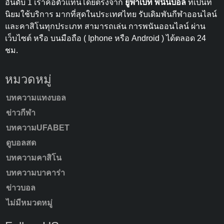
อันดับ 1 เราคือตัวแทนโดยตรงจาก
ยูฟ่าเบท พนันบอล
ที่เป็นที่
นิยมใช้บริการ มากที่สุดในประเทศไทย รับเดิมพันกีฬาออนไลน์
และคาสิโนทุกประเภท สามารถเล่น การพนันออนไลน์ ผ่าน
เว็บไซต์ หรือ บนมือถือ ( Iphone หรือ Android ) ได้ตลอด 24
ชม.
หมวดหมู่
บทความแทงบอล
ข่าวกีฬา
บทความUFABET
ดูบอลสด
บทความคาสิโน
บทความบาคาร่า
ข่าวบอล
ไม่มีหมวดหมู่