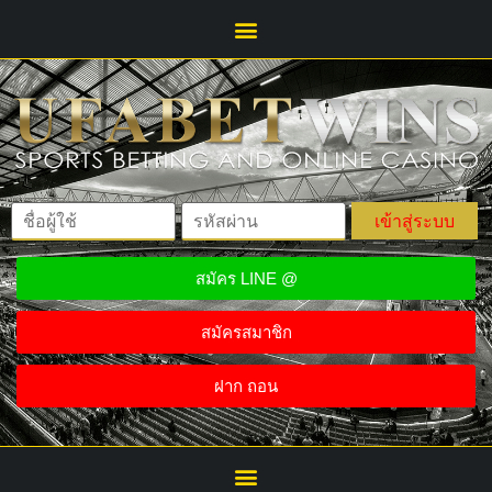
เข้าสู่ระบบ
สมัคร LINE @
สมัครสมาชิก
ฝาก ถอน