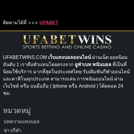
ติดตามได้ที่ >>>
UFABET
UFABETWINS.COM
เว็บแทงบอลออนไลน์
ผ่านเน็ต ยอดนิยม
อันดับ 1 เราคือตัวแทนโดยตรงจาก
ยูฟ่าเบท พนันบอล
ที่เป็นที่
นิยมใช้บริการ มากที่สุดในประเทศไทย รับเดิมพันกีฬาออนไลน์
และคาสิโนทุกประเภท สามารถเล่น การพนันออนไลน์ ผ่าน
เว็บไซต์ หรือ บนมือถือ ( Iphone หรือ Android ) ได้ตลอด 24
ชม.
หมวดหมู่
บทความแทงบอล
ข่าวกีฬา