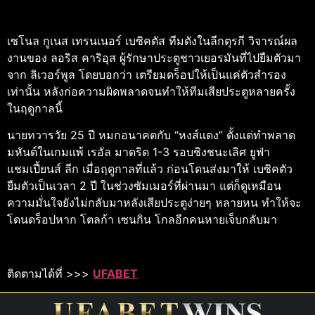
เซโนล กูเนส เทรนเนอร์ เบซิคตัส ทีมดังในลีกตุรกี วิจารณ์ผล
งานของ ลอริส คาริอุส ผู้รักษาประตูชาวเยอรมันที่ไปยืมตัวมา
จาก ลิเวอร์พูล โดยบอกว่า เตรียมดร็อปให้เป็นแค่ตัวสำรอง
เท่านั้น หลังก่อความผิดพลาดจนทำให้ทีมเสียประตูหลายครั้ง
ในฤดูกาลนี้
นายทวารวัย 25 ปี หมกอนาคตกับ “หงส์แดง” ตั้งแต่ทำพลาด
มหันต์ในเกมแพ้ เรอัล มาดริด 1-3 รอบชิงชนะเลิศ ยูฟ่า
แชมเปี้ยนส์ ลีก เมื่อฤดูกาลที่แล้ว ก่อนโดนส่งมาให้ เบซิคตัว
ยืมตัวเป็นเวลา 2 ปี ในช่วงซัมเมอร์ที่ผ่านมา แต่ก็ดูเหมือน
ความมั่นใจยังไม่กลับมาหลังเสียประตูง่ายๆ หลายหน ทำให้จะ
โดนดร็อปหาก โตลก้า เซนกิน โกลอีกคนหายเจ็บกลับมา
ติดตามได้ที่ >>>
UFABET