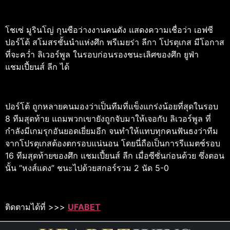
โชเซ่ มูรินโญ่ กุนซือว่างงานคนดัง แสดงความเชื่อว่า เอฟซี
ปอร์โต้ สโมสรชั้นนำแห่งศึก พรีเมยร่า ลีกา โปรตุเกส มีโอกาส
ที่จะคว่ำ ลิเวอร์พูล ในรอบก่อนรองชนะเลิศของศึก ยูฟ่า
แชมเปี้ยนส์ ลีก ได้
ปอร์โต้ ถูกหลายคนมองว่าเป็นทีมที่แข็งแกร่งน้อยที่สุดในรอบ
8 ทีมสุดท้าย แถมพวกเขายังถูกจับมาให้เจอกับ ลิเวอร์พูล ที่
กำลังมีเกมรุกอันยอดเยี่ยมอีก จนทำให้แทบทุกคนฟันธงว่าทีม
จากโปรตุเกสต้องตกรอบแน่นอน โดยนี่ถือเป็นการรีแมตช์รอบ
16 ทีมสุดท้ายของศึก แชมเปี้ยนส์ ลีก เมื่อซีซั่นก่อนด้วย ซึ่งตอน
นั้น “หงส์แดง” ชนะไปด้วยสกอร์รวม 2 นัด 5-0
ติดตามได้ที่ >>>
UFABET