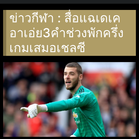
ข่าวกีฬา : สื่อแฉเดเค
อาเอ่ย3คำช่วงพักครึ่ง
เกมเสมอเชลซี