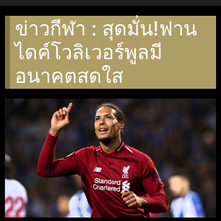
ข่าวกีฬา : สุดมั่น!ฟาน
ไดค์โวลิเวอร์พูลมี
อนาคตสดใส