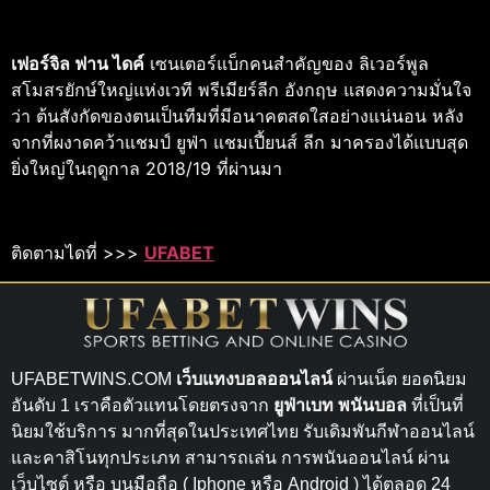
เฟอร์จิล ฟาน ไดค์
เซนเตอร์แบ็กคนสำคัญของ ลิเวอร์พูล
สโมสรยักษ์ใหญ่แห่งเวที พรีเมียร์ลีก อังกฤษ แสดงความมั่นใจ
ว่า ต้นสังกัดของตนเป็นทีมที่มีอนาคตสดใสอย่างแน่นอน หลัง
จากที่ผงาดคว้าแชมป์ ยูฟ่า แชมเปี้ยนส์ ลีก มาครองได้แบบสุด
ยิ่งใหญ่ในฤดูกาล 2018/19 ที่ผ่านมา
ติดตามไดที่ >>>
UFABET
UFABETWINS.COM
เว็บแทงบอลออนไลน์
ผ่านเน็ต ยอดนิยม
อันดับ 1 เราคือตัวแทนโดยตรงจาก
ยูฟ่าเบท พนันบอล
ที่เป็นที่
นิยมใช้บริการ มากที่สุดในประเทศไทย รับเดิมพันกีฬาออนไลน์
และคาสิโนทุกประเภท สามารถเล่น การพนันออนไลน์ ผ่าน
เว็บไซต์ หรือ บนมือถือ ( Iphone หรือ Android ) ได้ตลอด 24