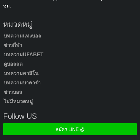
ชม.
หมวดหมู่
บทความแทงบอล
ข่าวกีฬา
บทความUFABET
ดูบอลสด
บทความคาสิโน
บทความบาคาร่า
ข่าวบอล
ไม่มีหมวดหมู่
Follow US
สมัคร LINE @