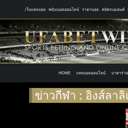
เว็บแทงบอล
พนันบอลออนไลน์
ราคาบอล
สมัครเอเย่นต์
HOME
แทงบอลออนไลน์
บาคาร่า
ข่าวกีฬา : อิงส์ลา