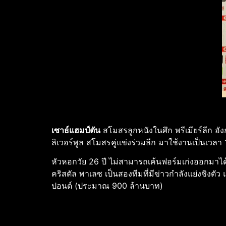
เซาธ์แฮมป์ตัน
สโมสรลูกหนังในศึก พรีเมียร์ลีก อังก
ลิเวอร์พูล สโมสรคู่แข่งร่วมลีก มาใช้งานเป็นเวลา 
หัวหอกวัย 26 ปี ไม่สามารถเค้นฟอร์มเก่งออกมาได้กับ
คริสตัล พาเลซ เป็นสองทีมที่มีข่าวกำลังแย่งชิงตัว 
ปอนด์ (ประมาณ 900 ล้านบาท)