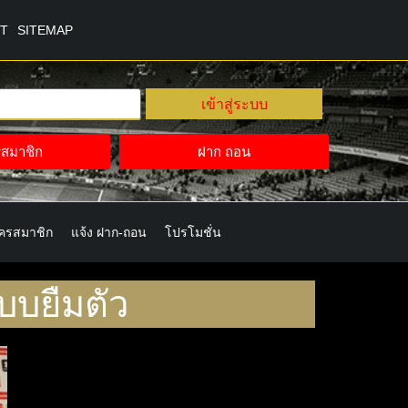
ET
SITEMAP
เข้าสู่ระบบ
รสมาชิก
ฝาก ถอน
ัครสมาชิก
แจ้ง ฝาก-ถอน
โปรโมชั่น
แบบยืมตัว