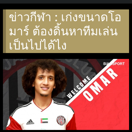
ข่าวกีฬา : เก่งขนาดโอ
มาร์ ต้องดิ้นหาทีมเล่น
เป็นไปได้ไง