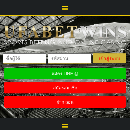
เข้าสู่ระบบ
สมัคร LINE @
สมัครสมาชิก
ฝาก ถอน