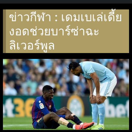
ข่าวกีฬา : เดมเบเล่เดี้ย
งอดช่วยบาร์ซ่าฉะ
ลิเวอร์พูล