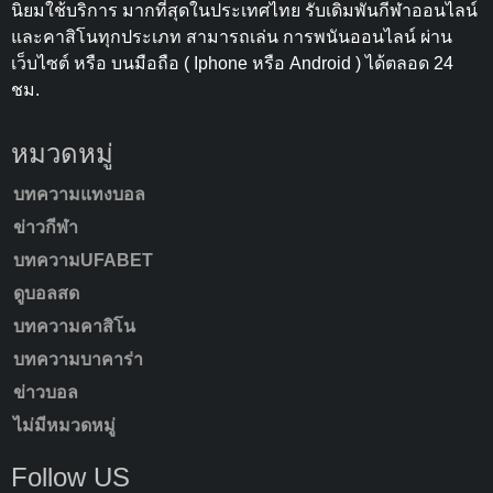
นิยมใช้บริการ มากที่สุดในประเทศไทย รับเดิมพันกีฬาออนไลน์
และคาสิโนทุกประเภท สามารถเล่น การพนันออนไลน์ ผ่าน
เว็บไซต์ หรือ บนมือถือ ( Iphone หรือ Android ) ได้ตลอด 24
ชม.
หมวดหมู่
บทความแทงบอล
ข่าวกีฬา
บทความUFABET
ดูบอลสด
บทความคาสิโน
บทความบาคาร่า
ข่าวบอล
ไม่มีหมวดหมู่
Follow US