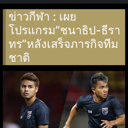
ข่าวกีฬา : เผย
โปรแกรม”ชนาธิป-ธีรา
ทร”หลังเสร็จภารกิจทีม
ชาติ