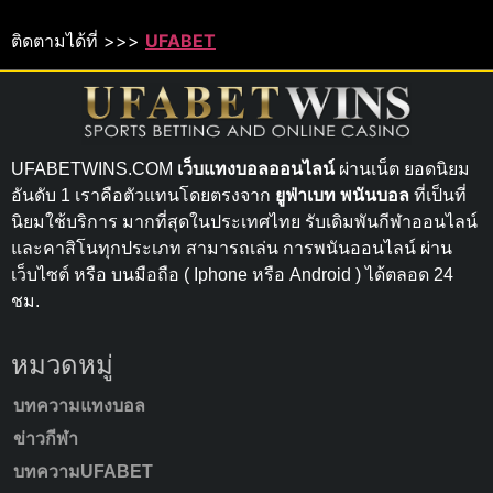
ติดตามได้ที่ >>>
UFABET
UFABETWINS.COM
เว็บแทงบอลออนไลน์
ผ่านเน็ต ยอดนิยม
อันดับ 1 เราคือตัวแทนโดยตรงจาก
ยูฟ่าเบท พนันบอล
ที่เป็นที่
นิยมใช้บริการ มากที่สุดในประเทศไทย รับเดิมพันกีฬาออนไลน์
และคาสิโนทุกประเภท สามารถเล่น การพนันออนไลน์ ผ่าน
เว็บไซต์ หรือ บนมือถือ ( Iphone หรือ Android ) ได้ตลอด 24
ชม.
หมวดหมู่
บทความแทงบอล
ข่าวกีฬา
บทความUFABET