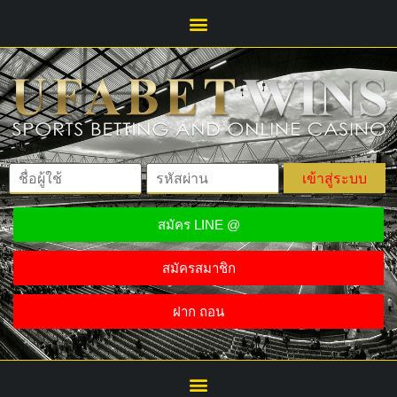
เข้าสู่ระบบ
สมัคร LINE @
สมัครสมาชิก
ฝาก ถอน