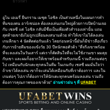
ข่าวกีฬา
อูไน เอเมรี่ ยืนกราน เมซุต โอซิล เป็นส่วนหนึ่งในแผนการทำ
ทีมของตน อาร์เซน่อล ต้องลงเล่นเกมใหญ่ด้วยการเปิดบ้านเจอ
กับ เชลซี แต่ โอซิล กลับมีชื่อเป็นเพียงตัวสำรองเท่านั้น แถม
สุดท้ายเขายังไม่ถูกเปลี่ยนลงสนามด้วย ทำให้เขาไม่ได้ลงเล่น
เกมลีกมา 4 นัดติดต่อกันแล้ว โดยก่อนหน้านี้มันก็มีข่าวลือเกี่ยว
กับการย้ายทีมของแข้งวัย 30 ปีหนักพอตัวด้ว “ที่จริงเขาพร้อม
ที่จะลงเล่นในวันเสาร์ แต่เราก็ตัดสินใจที่จะไม่ใช้งานเขา ผมคุย
กับเขา และผมก็อยากให้เขาพร้อมสำหรับเกมนี้ รวมถึงเกมต่อๆ
ไป เหมือนกับนักเตะทุกคนในทีม ในเกมกับ เชลซี ผมมั่นใจว่า
ถ้าเขาได้ลงเล่น เขาก็จะเล่นได้เหมือนกับที่เราต้องการ และใน
เกมต่อๆ ไปเราก็ต้องการให้นักเตะทุกคนพร้อมลงเล่น รวมถึง
ต้องการคุณภาพของเขาด้วย”
อ่านข่าวอ่น ๆ ที่
UFABET