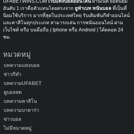
UFABETWINS.COM
เว็บแทงบอลออนไลน์
ผ่านเน็ต ยอดนิยม
อันดับ 1 เราคือตัวแทนโดยตรงจาก
ยูฟ่าเบท พนันบอล
ที่เป็นที่
นิยมใช้บริการ มากที่สุดในประเทศไทย รับเดิมพันกีฬาออนไลน์
และคาสิโนทุกประเภท สามารถเล่น การพนันออนไลน์ ผ่าน
เว็บไซต์ หรือ บนมือถือ ( Iphone หรือ Android ) ได้ตลอด 24
ชม.
หมวดหมู่
บทความแทงบอล
ข่าวกีฬา
บทความUFABET
ดูบอลสด
บทความคาสิโน
บทความบาคาร่า
ข่าวบอล
ไม่มีหมวดหมู่