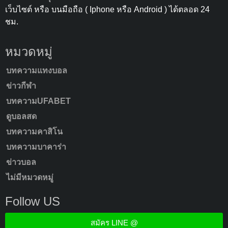
เว็บไซต์ หรือ บนมือถือ ( Iphone หรือ Android ) ได้ตลอด 24
ชม.
หมวดหมู่
บทความแทงบอล
ข่าวกีฬา
บทความUFABET
ดูบอลสด
บทความคาสิโน
บทความบาคาร่า
ข่าวบอล
ไม่มีหมวดหมู่
Follow US
สมัคร LINE @