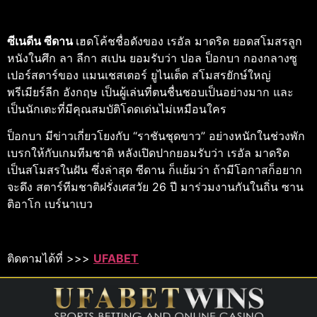
ซีเนดีน ซีดาน
เฮดโค้ชชื่อดังของ เรอัล มาดริด ยอดสโมสรลูก
หนังในศึก ลา ลีกา สเปน ยอมรับว่า ปอล ป็อกบา กองกลางซู
เปอร์สตาร์ของ แมนเชสเตอร์ ยูไนเต็ด สโมสรยักษ์ใหญ่
พรีเมียร์ลีก อังกฤษ เป็นผู้เล่นที่ตนชื่นชอบเป็นอย่างมาก และ
เป็นนักเตะที่มีคุณสมบัติโดดเด่นไม่เหมือนใคร
ป็อกบา มีข่าวเกี่ยวโยงกับ “ราชันชุดขาว” อย่างหนักในช่วงพัก
เบรกให้กับเกมทีมชาติ หลังเปิดปากยอมรับว่า เรอัล มาดริด
เป็นสโมสรในฝัน ซึ่งล่าสุด ซีดาน ก็แย้มว่า ถ้ามีโอกาสก็อยาก
จะดึง สตาร์ทีมชาติฝรั่งเศสวัย 26 ปี มาร่วมงานกันในถิ่น ซาน
ติอาโก เบร์นาเบว
ติดตามได้ที่ >>>
UFABET