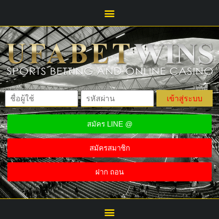
เข้าสู่ระบบ
สมัคร LINE @
สมัครสมาชิก
ฝาก ถอน