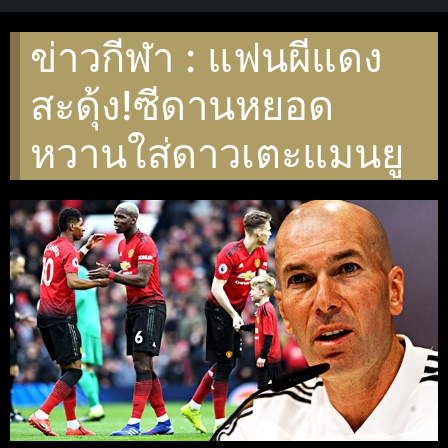
ข่าวกีฬา : แฟนผีแดง
สะดุ้ง!ซีดานหยอด
หวานใส่ดาวเตะแมนยู