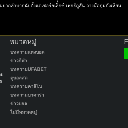
ากลำบากนับตั้งแต่เซอร์อเล็กซ์ เฟอร์กูสัน วางมือกุมบังเหียน
หมวดหมู่
F
บทความแทงบอล
ข่าวกีฬา
บทความUFABET
ทย
ดูบอลสด
ถ
บทความคาสิโน
บทความบาคาร่า
ข่าวบอล
ไม่มีหมวดหมู่