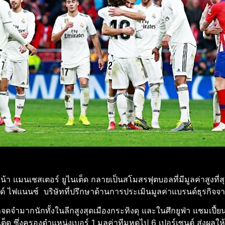
น้า แมนเชสเตอร์ ยูไนเต็ด กลายเป็นสโมสรฟุตบอลที่มีมูลค่าสูงที
์ ไฟแนนซ์ บริษัทที่ปรึกษาด้านการประเมินมูลค่าแบรนด์ธุรกิ
จดจำมากนักทั้งในลีกสูงสุดเมืองกระทิงดุ และในศึกยูฟ่า แชมเปี้ยนส
เต็ด ซึ่งครองตำแหน่งเบอร์ 1 มูลค่าทีมหดไป 6 เปอร์เซนต์ ส่งผลให