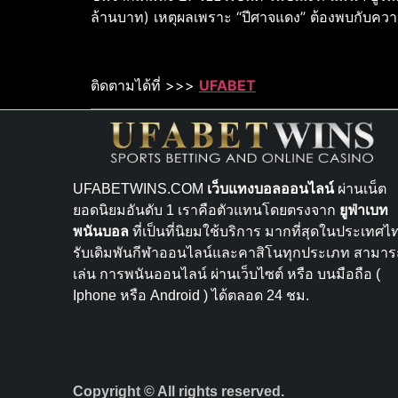
ล้านบาท) เหตุผลเพราะ “ปีศาจแดง” ต้องพบกับความย
ติดตามได้ที่ >>>
UFABET
UFABETWINS.COM
เว็บแทงบอลออนไลน์
ผ่านเน็ต
ยอดนิยมอันดับ 1 เราคือตัวแทนโดยตรงจาก
ยูฟ่าเบท
พนันบอล
ที่เป็นที่นิยมใช้บริการ มากที่สุดในประเทศไ
รับเดิมพันกีฬาออนไลน์และคาสิโนทุกประเภท สามาร
เล่น การพนันออนไลน์ ผ่านเว็บไซต์ หรือ บนมือถือ (
Iphone หรือ Android ) ได้ตลอด 24 ชม.
Copyright © All rights reserved.