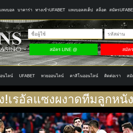
แทงบอล
บาคาร่า
ทางเข้าUFABET
แทงบอลสเต็ป
สล็อต
สมัครUFAB
สมัคร LINE @
สมัค
ออนไลน์
UFABET
หวยออนไลน์
คาสิโนออนไลน์
ติดต่อเรา
สม
วง!เรอัลแซงผงาดทีมลูกหนัง