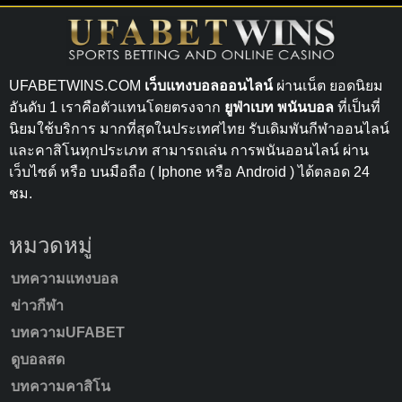
UFABETWINS.COM
เว็บแทงบอลออนไลน์
ผ่านเน็ต ยอดนิยม
อันดับ 1 เราคือตัวแทนโดยตรงจาก
ยูฟ่าเบท พนันบอล
ที่เป็นที่
นิยมใช้บริการ มากที่สุดในประเทศไทย รับเดิมพันกีฬาออนไลน์
และคาสิโนทุกประเภท สามารถเล่น การพนันออนไลน์ ผ่าน
เว็บไซต์ หรือ บนมือถือ ( Iphone หรือ Android ) ได้ตลอด 24
ชม.
หมวดหมู่
บทความแทงบอล
ข่าวกีฬา
บทความUFABET
ดูบอลสด
บทความคาสิโน