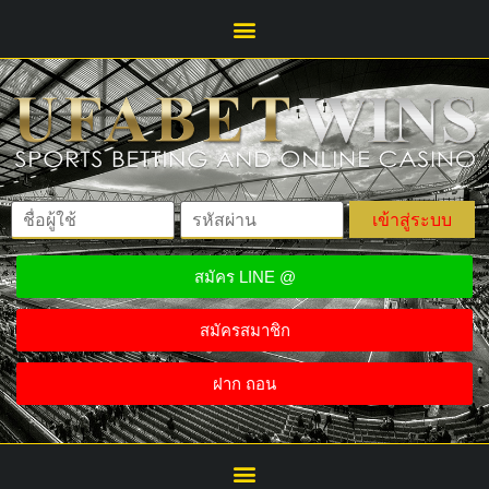
เข้าสู่ระบบ
สมัคร LINE @
สมัครสมาชิก
ฝาก ถอน