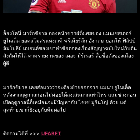
อ็องโตนี่ มาร์กซิยาล กองหน้าชาวฝรั่งเศสของ แมนเชสเตอร์
ยูไนเต็ด ยอดสโมสรแห่งเวที พรีเมียร์ลีก อังกฤษ บอกให้ ฟิลิปป์
ลัมโบลีย์ เอเยนต์ของเขาทำข้อตกลงเรื่องสัญญาฉบับใหม่กับต้น
สังกัดให้ได้ ตามรายงานของ เดอะ มิร์เรอร์ สื่อชื่อดังของเมือง
ผู้ดี
มาร์กซิยาล เคยส่อแววว่าจะต้องย้ายออกจาก แมนฯ ยูไนเต็ด
หลังจากฤดูกาลก่อนไม่ค่อยได้ลงเล่นมากเท่าไหร่ แถมช่วงก่อน
เปิดฤดูกาลนี้ก็เหมือนจะมีปัญหากับ โชเซ่ มูรินโญ่ ด้วย แต่
สุดท้ายเขาก็ยังอยู่กับทีมต่อไป
ติดตามได้ที่ >>>
UFABET