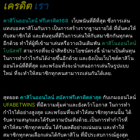
เครดิต
เรา
คาสิโนออนไลน์ ฟรีเครดิต168
เว็บพนันที่ดีที่สุด ซึ่งการเล่น
แทงบอลคาสิโนกับเรา เป็นการสร้างรากฐานรายได้ ที่มั่นคงให้
กับสมาชิกได้ และต้นทุนที่ดีในการเล่นให้กับสมาชิกกันทุกคน
อีกด้วย ทำให้ผู้ที่เข้ามาเล่นหรือวางเงินเดิมพัน
คาสิโนออนไลน์
โบนัสฟรี
สามารถที่จะนำสิทธิประโยชน์ตรงนี้ นำมาเป็นต้นทุน
ในการทำกำไรกันได้ง่ายขึ้นอีกด้วย และยังเป็นเว็บไซต์คาสิโน
ออนไลน์ที่ดีที่สุด และพร้อมทั้งจะนำเสนอการเล่นในรูปแบบ
ใหม่ ที่จะทำให้สมาชิกทุกคนสามารถเล่นกันได้เลย.
สุดยอด
คาสิโนออนไลน์ สมัครฟรีเครดิตล่าสุด
กับเกมออนไลน์
UFABETWINS
ที่มีความคุ้มค่าและยังคว้าโอกาส ในการทำ
กำไรได้อย่างสูงสุด และพร้อมที่จะทำให้สมาชิกทุกคนนั้น ได้
รับความสนุกและได้รับความบันเทิงด้วย..เป็นการทำกำไรที่
ทำให้สมาชิกทุกคนนั้น ได้รับผลดีอย่างแน่นอน และทำให้
สมาชิกทุกคนเลือกเล่นได้กับคาสิโน ที่มีประสบการณ์สูงสุด