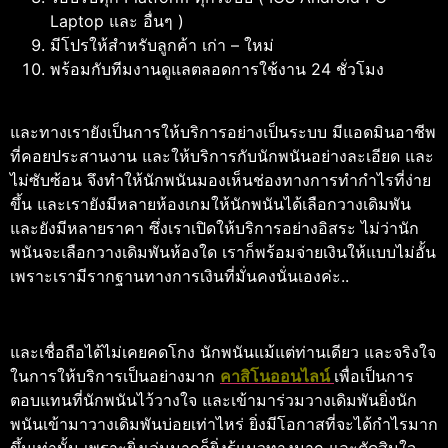
Laptop และ อื่นๆ )
มีโปรให้สำหรับลูกค้า เก่า – ใหม่
พร้อมกับทีมงานดูแลตลอดการใช้งาน 24 ชั่วโมง
และทางเรายัง
เป็นการให้บริการอย่างเป็นระบบ มีแอดมินอาชีพ
ที่คอยประสานงาน และให้บริการกับนักพนันอย่างละเอียด และ
ไม่ซับซ้อน จึงทำให้นักพนันมองเห็นช่องทางการทำกำไรที่ง่าย
ขึ้น และเรายังมีหลายห้องเกมให้นักพนันได้เลือกวางเดิมพัน
และยังมีหลายราคา ซึ่งเราเปิดให้บริการอย่างอิสระ ไม่ว่านัก
พนันจะเลือกวางเดิมพันห้องใด เราก็พร้อมจ่ายเงินให้แบบไม่อั้น
เพราะเรามีรากฐานทางการเงินที่มั่นคงนั่นเองค่ะ..
และเชื่อถือได้ไม่เคยคดโกง นักพนันแม้แต่ท่านเดียว และจริงใจ
ในการให้บริการเป็นอย่างมาก
คาสิโนออนไลน์
เพื่อเป็นการ
ตอบแทนที่นักพนันไว้วางใจ และเข้ามาร่วมวางเดิมพันยิ่งนัก
พนันเข้ามาวางเดิมพันบ่อยเท่าไหร่ ยิ่งมีโอกาสที่จะได้กำไรมาก