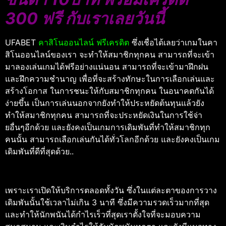
300 ฟรี กับเราเลยวันนี้
UFABET
คาสิโนออนไลน์ ฟรีเครดิต
ซึ่งเชื่อได้เลยว่าเกมในคา
สิโนออนไลน์ของเรา จะทำให้สมาชิกทุกคน สามารถที่จะเข้า
มาลองเล่นเกมได้ฟรีอย่างแน่นอน สามารถที่จะเข้ามาฝึกฝน
และฝึกความชำนาญ เพื่อที่จะสร้างทักษะในการเลือกเล่นและ
สร้างโอกาส ในการชนะให้กับสมาชิกทุกคน ในอนาคตกันได้
ง่ายขึ้น เป็นการเล่นนอกจากยังทำให้ประหยัดต้นทุนแล้วยัง
ทำให้สมาชิกทุกคน สามารถที่จะประหยัดเงินในการใช้จ่า
ยอื่นๆอีกด้วย และยังคงเป็นเกมการเดิมพันที่ทำให้สมาชิกทุก
คนนั้น สามารถเลือกเล่นกันได้ทั่วโลกอีกด้วย และยังคงเป็นเกม
เดิมพันที่ดีที่สุดด้วย..
เพราะเราเปิดให้บริการตลอดทั้งวัน ซึ่งในแต่ละตาของการวาง
เดิมพันนั้นใช้เวลาไม่เกิน 3 นาที ซึ่งมีความรวดเร็วมากที่สุด
และทำให้นักพนันได้กำไรเร็วที่สุดเราตั้งใจที่จะมอบความ