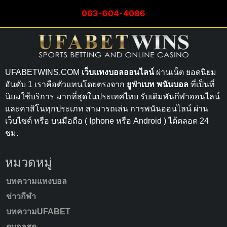
063-604-4086
UFABETWINS.COM
เว็บแทงบอลออนไลน์
ผ่านเน็ต ยอดนิยม
อันดับ 1 เราคือตัวแทนโดยตรงจาก
ยูฟ่าเบท พนันบอล
ที่เป็นที่
นิยมใช้บริการ มากที่สุดในประเทศไทย รับเดิมพันกีฬาออนไลน์
และคาสิโนทุกประเภท สามารถเล่น การพนันออนไลน์ ผ่าน
เว็บไซต์ หรือ บนมือถือ ( Iphone หรือ Android ) ได้ตลอด 24
ชม.
หมวดหมู่
บทความแทงบอล
ข่าวกีฬา
บทความUFABET
ดูบอลสด