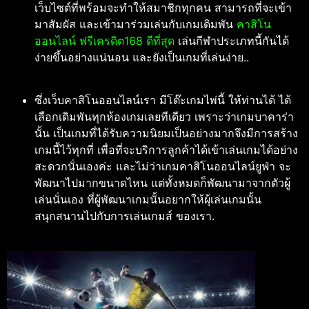
เว็บไซต์ที่พร้อมจะทำให้สมาชิกทุกคน สามารถที่จะเข้า
มาสัมผัส และเข้ามาร่วมเล่นกับเกมเดิมพัน
คาสิโน
ออนไลน์ ฟรีเครดิต168 ดีที่สุด
เล่นกีฬาประเภทนี้กันได้
ง่ายขึ้นอย่างแน่นอน และยังเป็นเกมที่เล่นง่าย..
ซึ่งเว็บคาสิโนออนไลน์เรา มีโต๊ะเกมไพ่นี้ ให้ท่านได้ ได้
เลือกเดิมพันทุกห้องเกมเลยทีเดียว เพราะว่าเกมบาคาร่า
นั้น เป็นเกมที่ได้รับความนิยมเป็นอย่างมากจึงมีการสร้าง
เกมนี้ไว้ทุกที่ เพื่อที่จะบริการลูกค้าได้เข้าเล่นเกมได้อย่าง
สะดวกนั่นเองค่ะ และไม่ว่าเกมคาสิโนออนไลน์ยูฟ่า จะ
พัฒนาไปมากขนาดไหน แต่ทั้งหมดก็พัฒนามาจากตัวผู้
เล่นนั่นเอง ที่ผู้พัฒนาเกมนั้นอยากให้ผุ้เล่นเกมนั้น
สนุกสนานไปกับการเล่นเกมส์ ของเรา.