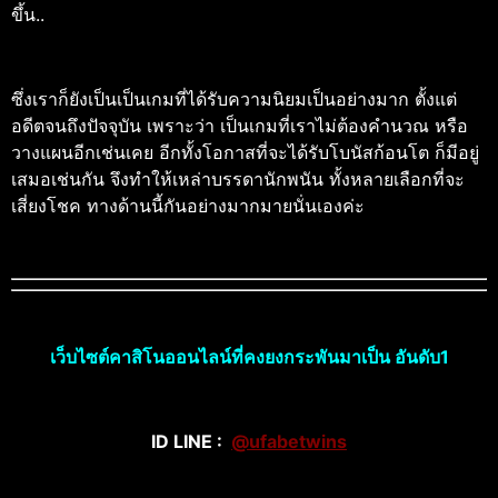
ขึ้น..
ซึ่งเราก็ยังเป็นเป็นเกมที่ได้รับความนิยมเป็นอย่างมาก ตั้งแต่
อดีตจนถึงปัจจุบัน เพราะว่า เป็นเกมที่เราไม่ต้องคำนวณ หรือ
วางแผนอีกเช่นเคย อีกทั้งโอกาสที่จะได้รับโบนัสก้อนโต ก็มีอยู่
เสมอเช่นกัน จึงทำให้เหล่าบรรดานักพนัน ทั้งหลายเลือกที่จะ
เสี่ยงโชค ทางด้านนี้กันอย่างมากมายนั่นเองค่ะ
เว็บไซต์คาสิโนออนไลน์ที่คงยงกระพันมาเป็น อันดับ1
ID LINE :
@ufabetwins