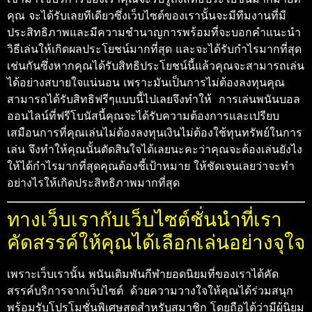
คุณ จะได้รับเลยทีเดียวซึ่งเว็บไซต์ของเรานั้นจะมีทีมงานที่มี
ประสิทธิภาพและมีความชำนาญการพร้อมที่จะบอกคำแนะนำ
วิธีเล่นให้เกิดผลประโยชน์มากที่สุด และจะได้รับกำไรมากที่สุด
เช่นกันซึ่งหากคุณได้รับสิทธิประโยชน์นี้แล้วคุณจะสามารถเล่น
ได้อย่างสบายใจแน่นอน เพราะมันเป็นการไม่ต้องลงทุนคุณ
สามารถได้รับสิทธิฟรีๆแบบนี้ไปเลยจึงทำให้ การเล่นพนันบอล
ออนไลน์ที่ฟรีโบนัสนี้คุณจะได้รับความต้องการและเปรียบ
เสมือนการที่คุณเล่นไม่ต้องลงทุนเงินไม่ต้องใช้ทุนทรัพย์ในการ
เล่น จึงทำให้คุณนั้นตัดสินใจได้เลยนะคะว่าคุณจะต้องเล่นยังไง
ให้ได้กำไรมากที่สุดคุณต้องชี้เป้าหมาย ให้ชัดเจนเลยว่าจะทำ
อย่างไรให้เกิดประสิทธิภาพมากที่สุด
ทางเว็บเรากับเว็บไซต์ชั่นนำที่เรา
คัดสรรค์ให้คุณได้เลือกเล่นอย่างจุใจ
เพราะเว็บเรานั้น พนันเดิมพันกีฬายอดนิยมที่ของเราได้คัด
สรรค์บริการจากเว็บไซต์ ด้วยความวางใจให้คุณได้ร่วมสนุก
พร้อมรับโปรโมชั่นพิเศษสุดสำหรับสมาชิก โดยถือได้ว่ามีผู้นิยม