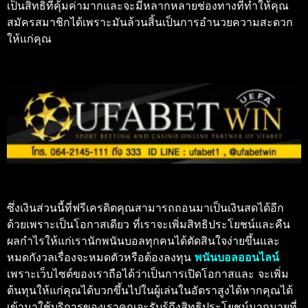
เป็นสิทธิที่คุ้มค่ามากและจะมีหลากหลายช่องทางที่ทำให้คุณ
สมัครสมาชิกได้เพราะมันล้วนสิ้นเป็นการอำนวยความสะดวก
ให้แก่คุณ
ซึ่งเงินส่วนนี้ที่ฟรีเครดิตคุณสามารถถอนมาเป็นเงินสดได้อีก
ด้วยเพราะเป็นโอกาสเดียว ที่เราจะเพิ่มสิทธิประโยชน์และคืน
ผลกำไรให้แก่เรานักพนันบอลทุกคนได้ตัดสินใจง่ายขึ้นและ
หมดกังวลเรื่องจะหมดตัวหรือต้องลงทุน
พนันบอลออนไลน์
เพราะเว็บไซต์ของเราถือได้ว่าเป็นการเปิดโอกาสและ จะเพิ่ม
ต้นทุนให้แก่คุณได้บวกขึ้นไปในผู้เล่นในอัตราสูงได้หากคุณได้
เข้ามาใช้บริการของเราคุณจะรับรู้ถึงสิทธิประโยชน์มากมายที่