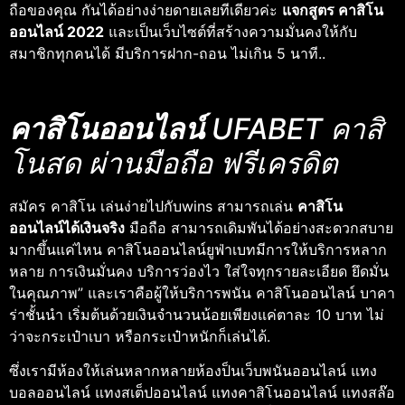
ถือของคุณ กันได้อย่างง่ายดายเลยทีเดียวค่ะ
แจกสูตร คาสิโน
ออนไลน์ 2022
และเป็นเว็บไซต์ที่สร้างความมั่นคงให้กับ
สมาชิกทุกคนได้ มีบริการฝาก-ถอน ไม่เกิน 5 นาที..
คาสิโนออนไลน์
UFABET คาสิ
โนสด ผ่านมือถือ ฟรีเครดิต
สมัคร คาสิโน เล่นง่ายไปกับwins สามารถเล่น
คาสิโน
ออนไลน์ได้เงินจริง
มือถือ สามารถเดิมพันได้อย่างสะดวกสบาย
มากขึ้นแค่ไหน คาสิโนออนไลน์ยูฟ่าเบทมีการให้บริการหลาก
หลาย การเงินมั่นคง บริการว่องไว ใส่ใจทุกรายละเอียด ยึดมั่น
ในคุณภาพ” และเราคือผู้ให้บริการพนัน คาสิโนออนไลน์ บาคา
ร่าชั้นนำ เริ่มต้นด้วยเงินจำนวนน้อยเพียงแค่ตาละ 10 บาท ไม่
ว่าจะกระเป๋าเบา หรือกระเป๋าหนักก็เล่นได้.
ซึ่งเรามีห้องให้เล่นหลากหลายห้องป็นเว็บพนันออนไลน์ แทง
บอลออนไลน์ แทงสเต็ปออนไลน์ แทงคาสิโนออนไลน์ แทงสล๊อ