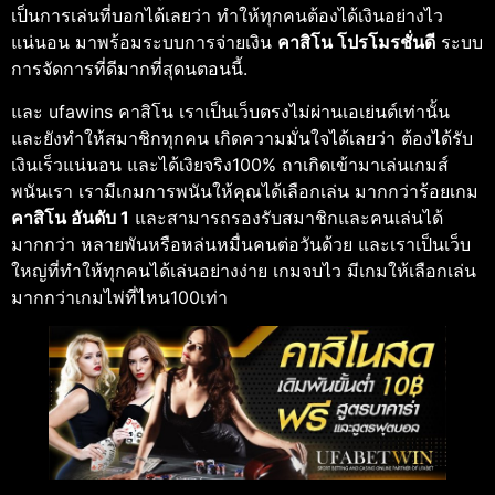
เป็นการเล่นที่บอกได้เลยว่า ทำให้ทุกคนต้องได้เงินอย่างไว
แน่นอน มาพร้อมระบบการจ่ายเงิน
คาสิโน โปรโมรชั่นดี
ระบบ
การจัดการที่ดีมากที่สุดนตอนนี้.
และ ufawins คาสิโน เราเป็นเว็บตรงไม่ผ่านเอเย่นต์เท่านั้น
และยังทำให้สมาชิกทุกคน เกิดความมั่นใจได้เลยว่า ต้องได้รับ
เงินเร็วแน่นอน และได้เงิยจริง100% ถาเกิดเข้ามาเล่นเกมส์
พนันเรา เรามีเกมการพนันให้คุณได้เลือกเล่น มากกว่าร้อยเกม
คาสิโน อันดับ 1
และสามารถรองรับสมาชิกและคนเล่นได้
มากกว่า หลายพันหรือหล่นหมื่นคนต่อวันด้วย และเราเป็นเว็บ
ใหญ่ที่ทำให้ทุกคนได้เล่นอย่างง่าย เกมจบไว มีเกมให้เลือกเล่น
มากกว่าเกมไพ่ที่ไหน100เท่า