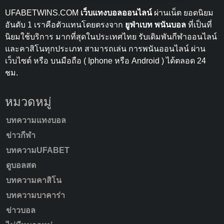
UFABETWINS.COM
เว็บแทงบอลออนไลน์
ผ่านเน็ต ยอดนิยม
อันดับ 1 เราคือตัวแทนโดยตรงจาก
ยูฟ่าเบท พนันบอล
ที่เป็นที่
นิยมใช้บริการ มากที่สุดในประเทศไทย รับเดิมพันกีฬาออนไลน์
และคาสิโนทุกประเภท สามารถเล่น การพนันออนไลน์ ผ่าน
เว็บไซต์ หรือ บนมือถือ ( Iphone หรือ Android ) ได้ตลอด 24
ชม.
หมวดหมู่
บทความแทงบอล
ข่าวกีฬา
บทความUFABET
ดูบอลสด
บทความคาสิโน
บทความบาคาร่า
ข่าวบอล