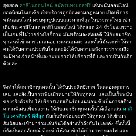
สุดยอด
คาสิโนออนไลน์ สมัครแทงบอลฟรี
เล่นพนันออนไลน์
ยอดนิยมในเอเชีย เปิดบริการถูกต้องตามกฏหมาย เปิดบริการ
พนันออนไลน์ ครบทุกรูปแบบและมากที่สุดในประเทศไทย เข้า
เดิมพัน คาสิโนสด คาสิโนออนไลน์ ได้ตลอด 24 ชั่วโมง.
เพราะ
เป็นเกมที่ไม่ว่าอย่างไรก็ตาม มันพร้อมจะส่งผลดี ให้กับสมาชิก
ทุกคนที่เข้ามาร่วมเล่นอย่างแน่นอนค่ะ และทั้งนี้มันจะทำให้ทุก
คนได้รับความประทับใจ และยังได้รับความอลังการว่ารวมถึง
จะมีทางเจ้าหน้าที่และระบบการให้บริการที่ดี และราบรื่นกันอีก
ด้วยค่ะ.
จึงทำให้สมาชิกทุกคนนั้น ได้รับประสิทธิภาพ ในตลอดทุกการ
เล่น และยังเป็นการเพิ่มเป้าหมายให้กับทุกคน และเป็นเว็บพนัน
ของจริงตัวจริง ให้บริการแบบเกินร้อยแน่นอน ซึ่งเป็นการสร้าง
ความพิเศษเพิ่มผลงาน ให้กับสมาชิกทุกคนนั้นได้เลือกเล่น
คาสิ
โน เครดิตฟรี ดีที่สุด
กับเว็บที่พร้อมจะทำให้ทุกคน ได้เข้ามา
สัมผัสและเข้ามาร่วมเล่นกันได้อย่างทั่วถึงกันไปเลยค่ะ ซึ่งทั้งนี้
ก็ยังเป็นเอกลักษณ์ ที่จะทำให้สมาชิกได้เข้ามาทายผลไพ่ และ