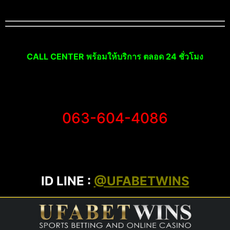
CALL CENTER พร้อมให้บริการ ตลอด 24 ชั่วโมง
063-604-4086
ID LINE :
@UFABETWINS