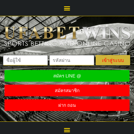
เข้าสู่ระบบ
สมัคร LINE @
สมัครสมาชิก
ฝาก ถอน