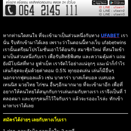
หากท่านใดสนใจ ที่จะเข้ามาเป็นส่วนหนึ่งกับทาง
UFABET
เรา
นั่น รีบทักเข้ามาได้เลย เพราะว่าในตอนนี้ทางเว็บ ufabetwins
เรานั้นเตรียมโปรโมชั่นเอาไว้ต้อนรับ สมาชิกใหม่ ที่สนใจเข้า
มาเป็นส่วนหนึ่งกับเรา เพื่อรับสิทธิพิเศษ และความคุ้มค่า แถม
ยังมีโบนัสที่ทาง ยูฟ่าเบ็ท เราจัดไว้อย่างแน่จุกๆ แนะนำก็กำไร
เล่นก็สุดจะคุ้มด้วยค่าตอม 0.5% ทุกยอดเล่น เล่นก็มีอื่นๆ
นอกจากฟุตบอลแล้ว เช่น บาคาร่า บาสเก็ตบอล เบสบอล
เทนนิส มวยไทย ไก่ชน อื่นๆอีกมากมาย ที่จะเข้ามาอีก เพื่อที่
อยากให้คนไทยได้สนุกกับการเล่นเกมกับทางเรา เราจึงเป็นที่ 1
ตลอดมา และทุกๆคนก็ไว้ใจกับเรา แล้วจะรออะไรล่ะ ทักเข้า
มาหาเราได้เลย
สมัครได้ง่ายๆ เลยกับทางเว็บเรา
1. ฝาก-ถอนฉับไว รวดเร็วใน 3 นาที