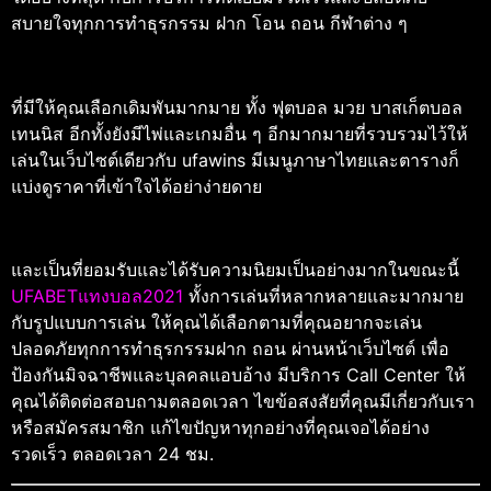
สบายใจทุกการทำธุรกรรม ฝาก โอน ถอน กีฬาต่าง ๆ
ที่มีให้คุณเลือกเดิมพันมากมาย ทั้ง ฟุตบอล มวย บาสเก็ตบอล
เทนนิส อีกทั้งยังมีไพ่และเกมอื่น ๆ อีกมากมายที่รวบรวมไว้ให้
เล่นในเว็บไซต์เดียวกับ ufawins มีเมนูภาษาไทยและตารางก็
แบ่งดูราคาที่เข้าใจได้อย่าง่ายดาย
และเป็นที่ยอมรับและได้รับความนิยมเป็นอย่างมากในขณะนี้
UFABETแทงบอล2021
ทั้งการเล่นที่หลากหลายและมากมาย
กับรูปแบบการเล่น ให้คุณได้เลือกตามที่คุณอยากจะเล่น
ปลอดภัยทุกการทำธุรกรรมฝาก ถอน ผ่านหน้าเว็บไซต์ เพื่อ
ป้องกันมิจฉาชีพและบุลคลแอบอ้าง มีบริการ Call Center ให้
คุณได้ติดต่อสอบถามตลอดเวลา ไขข้อสงสัยที่คุณมีเกี่ยวกับเรา
หรือสมัครสมาชิก แก้ไขปัญหาทุกอย่างที่คุณเจอได้อย่าง
รวดเร็ว ตลอดเวลา 24 ชม.