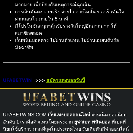
มากมาย เพื่อป้องกันเหตุการณ์ฉุกเฉิน
การเงินมั่นคง จ่ายจริง จ่ายไว จ่ายไม่อั้น รวดเร็วทันใจ
ฝากถอนไว ภายใน 5 นาที
มีโปรโมชั่นสนุกๆลุ้นรับรางวัลใหญ่อีกมากมาก ให้
สมาชิกตลอด
เว็บพนันบอลตรง ไม่ผ่านตัวแทน ไม่ผ่านเอเยนต์หรือ
มิจฉาชีพ
UFABETWIN
>>>
สมัครแทงบอลวันนี้
UFABETWINS.COM
เว็บแทงบอลออนไลน์
ผ่านเน็ต ยอดนิยม
อันดับ 1 เราคือตัวแทนโดยตรงจาก
ยูฟ่าเบท พนันบอล
ที่เป็นที่
นิยมใช้บริการ มากที่สุดในประเทศไทย รับเดิมพันกีฬาออนไลน์