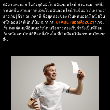
สมัครแทงบอล ในปัจจุบันมีเว็บพนันออนไลน์ จำนวนมากที่ถือ
กำเนิดขึ้น ส่วนมากที่เปิดเว็บพนันออนไลน์กันขึ้นมา ก็เพราะว่า
ทางเว็บรู้ดีว่า ณ เวลานี้ คือยุคทองของ เว็บพนันออนไลน์ !เว็บ
พนันออนไลน์เป็นที่นิยมมานาน
UFABETบอลเต็ง2021
น่าจะ
เริ่มตั้งแต่สมัยที่อินเทอร์เน็ต หรือการท่องเว็บกำลังเป็นที่นิยม
เว็บพนันออนไลน์ก็คือหนึ่งในนั้น ที่เริ่มมีคนให้ความสนใจมาก
ขึ้น.