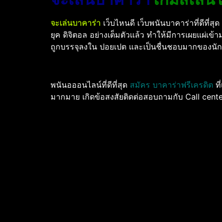
จะเล่นบาคาร่า
เว็บไหนดี เว็บพนันบาคาร่าที่ดีที่สุ
ยุค ดิจิตอล อย่างเต็มตัวแล้ว ทำให้มีการเผยแผ่เข้า
ถูกบรรจุลงใน ปอยเปต และเป็นชื่นชอบมากของนักเด
พนันอออนไลน์ที่ดีที่สุด
สมัคร บาคาร่าฟรีเครดิต
ที
มากมาย เกิดข้อสงสัยติดต่อสอบถามกับ Call center 