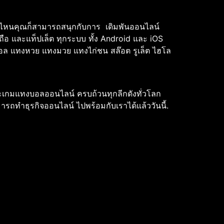
่ที่ไหนคุณก็สามารถสนุกกับการ เดิมพันออนไลน์
ถือ และแท็ปเล็ต ทุกระบบ ทั้ง Android และ iOS
บอล แทงหวย แทงมวย แทงไก่ชน สล๊อต รูเล็ต ไฮโล
ละเกมแทงบอลออนไลน์ ครบถ้วนทุกลีกดังทั่วโลก
ามารถทำธุรกิจออนไลน์ ไปพร้อมกับเราได้แล้ววันนี้.