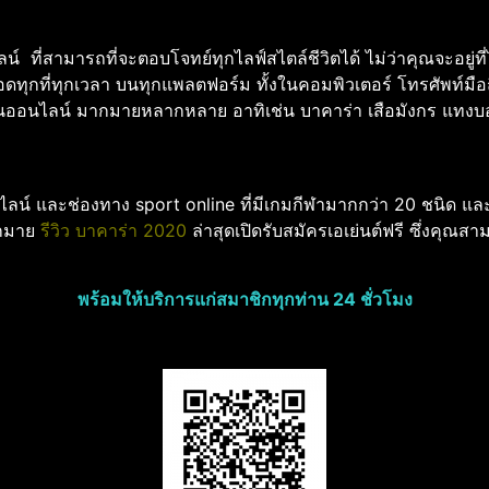
น์ ที่สามารถที่จะตอบโจทย์ทุกไลฟ์สไตล์ชีวิตได้ ไม่ว่าคุณจะอยู
ดทุกที่ทุกเวลา บนทุกแพลตฟอร์ม ทั้งในคอมพิวเตอร์ โทรศัพท์มือ
มพันออนไลน์ มากมายหลากหลาย อาทิเช่น บาคาร่า เสือมังกร แทง
นไลน์ และช่องทาง sport online ที่มีเกมกีฬามากกว่า 20 ชนิด แ
ากมาย
รีวิว บาคาร่า 2020
ล่าสุดเปิดรับสมัครเอเย่นต์ฟรี ซึ่งคุณส
พร้อมให้บริการแก่สมาชิกทุกท่าน 24 ชั่วโมง