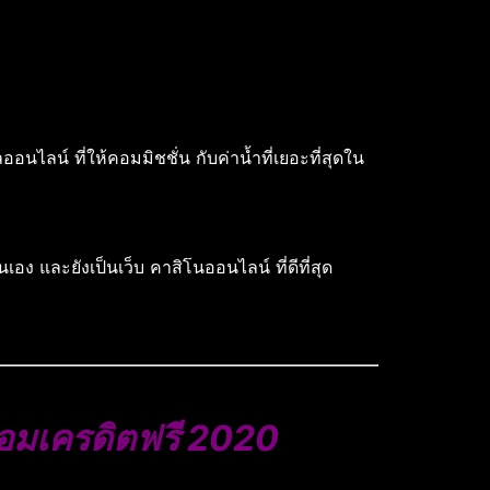
น์ ที่ให้คอมมิชชั่น กับค่าน้ำที่เยอะที่สุดใน
เอง และยังเป็นเว็บ คาสิโนออนไลน์ ที่ดีที่สุด
ร้อมเครดิตฟรี 2020