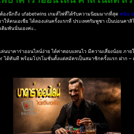
ด ต้องนึกถีง ufabetwins เกมส์ไพ่ที่ได้รับความนิยมมากที่สุด
พนัน 
มาให้คนเอเชีย ได้ลองเล่นครั้งแรกที่ ประเทศกัมพูชา เป็นบ่อนคาสิโ
ิมพันนั่นเองค่ะ..
่เล่นบาคาร่าออนไลน์ง่าย ได้ค่าตอบแทนไว มีความเสี่ยงน้อย ภายใน
ได้ทันที พร้อมโปรโมชั่นตั้งแต่สมัครเป็นสมาชิกครั้งแรก ฝาก – 