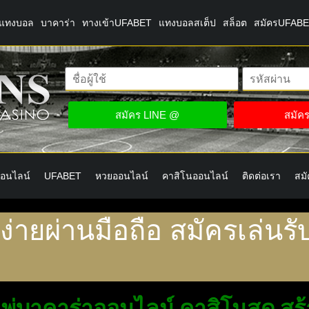
แทงบอล
บาคาร่า
ทางเข้าUFABET
แทงบอลสเต็ป
สล็อต
สมัครUFAB
สมัคร LINE @
สมัค
ออนไลน์
UFABET
หวยออนไลน์
คาสิโนออนไลน์
ติดต่อเรา
สม
ง่ายผ่านมือถือ สมัครเล่นร
พ่บาคาร่าออนไลน์ คาสิโนสด สร้า