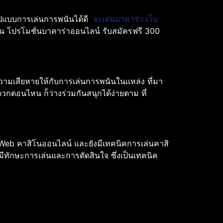
ูปแบบการเล่นการพนันได้ดี
จะเล่นบาคาร่า เว็บ
นั้น โปรโมชั่นบาคาร่าออนไลน์ รับสมัครฟรี 300
วามเสียหายให้กับการเล่นการพนันในแหล่ง ที่มา
วกตอนไหน ก็ว่างร่วมกันสนุกได้ง่ายตาม ที่
eb คาสิโนออนไลน์ และยังมีเทคนิคการเล่นคาสิ
ีทักษะการเล่นและการตัดสินใจ ซึ่งเป็นเทคนิค