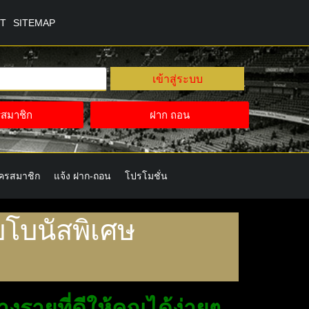
ET
SITEMAP
เข้าสู่ระบบ
รสมาชิก
ฝาก ถอน
ัครสมาชิก
แจ้ง ฝาก-ถอน
โปรโมชั่น
ับโบนัสพิเศษ
งรายที่ดีให้คุณได้ง่ายๆ