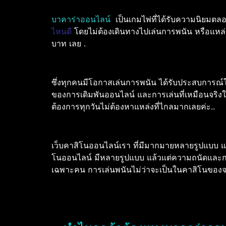
บาคาร่าออนไลน์
เป็นเกมไพ่ที่ได้รับความนิยม
ไหนดี
โดยไม่ต้องเดินทางไปเล่นการพนัน หรือแหล่ง
บาท เลย .
ซึ่งทุกคนมีโอกาสเล่นการพนัน ได้รับประสบการณ์ให
ของการเดิมพันออนไลน์ และการเล่นที่เหมือนจริงใน
ต้องการทุกวันไม่ต้องหาแหล่งที่ไกลมากเลยค่ะ..
เว็บคาสิโนออนไลน์เรา ที่มีมากมายหลายรูปแบบ 
โนออนไลน์ มีหลายรูปแบบ แล้วแต่ความถนัดและการต
เฉพาะคน การเล่นพนันไม่ว่าจะเป็นในคาสิโนของจร