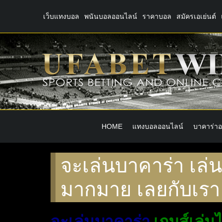
เว็บแทงบอล
พนันบอลออนไลน์
ราคาบอล
สมัครเอเย่นต์
HOME
แทงบอลออนไลน์
บาคาร่า
จะเล่นบาคาร่า เล่น
มากมาย เลยกับเรา
จะเล่นบาคาร่า
เกมส์เล่นไ