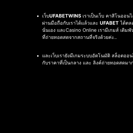
เว็บ
UFABETWINS
เราเป็นเว็บ คาสิโนออนไล
ผ่านมือถือกับเราได้แล้วและ
UFABET
ได้ตลอ
นั่นเอง และCasino Online เรามีเกมส์ เดิ
ที่ถ่ายทอดสดจากสถานที่จริงด้วยค่ะ..
และเว็บเรายังมีเกมระบบอัตโนมัติ สล็อตออ
กับราคาที่เป็นกลาง และ ลิงค์ถ่ายทอดสดม