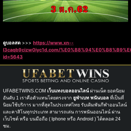
ดูบอลสด
>>>
https://www.xn--
l3caqb9cizw0iyc1d.com/%E0%B8%94%E0%B8%B
id=5643
UFABETWINS.COM
เว็บแทงบอลออนไลน์
ผ่านเน็ต ยอดนิยม
อันดับ 1 เราคือตัวแทนโดยตรงจาก
ยูฟ่าเบท พนันบอล
ที่เป็นที่
นิยมใช้บริการ มากที่สุดในประเทศไทย รับเดิมพันกีฬาออนไลน์
และคาสิโนทุกประเภท สามารถเล่น การพนันออนไลน์ ผ่าน
เว็บไซต์ หรือ บนมือถือ ( Iphone หรือ Android ) ได้ตลอด 24
ชม.