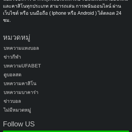
และคาสิโนทุกประเภท สามารถเล่น การพนันออนไลน์ ผ่าน
เว็บไซต์ หรือ บนมือถือ ( Iphone หรือ Android ) ได้ตลอด 24
ชม.
หมวดหมู่
บทความแทงบอล
ข่าวกีฬา
บทความUFABET
ดูบอลสด
บทความคาสิโน
บทความบาคาร่า
ข่าวบอล
ไม่มีหมวดหมู่
Follow US