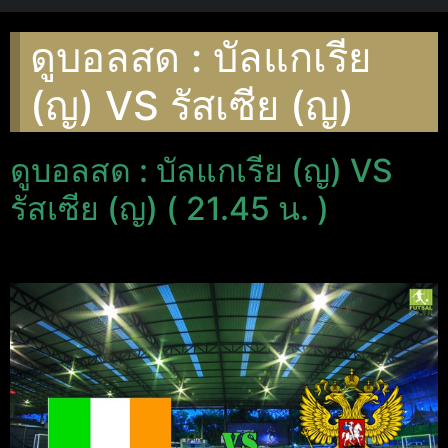
ดูบอลสด : บัลแกเรีย
(ญ) VS รัสเซีย (ญ)
ดูบอลสด : บัลแกเรีย (ญ) VS
รัสเซีย (ญ) ( 21.45 น. )