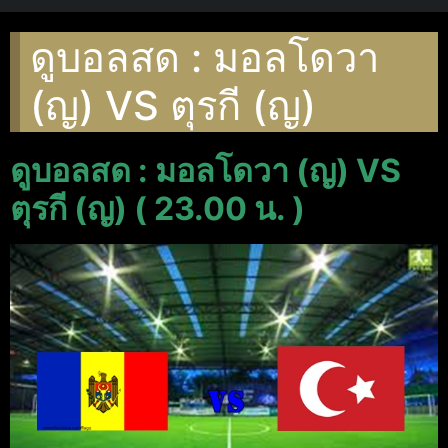
ดูบอลสด : มอลโดวา
(ญ) VS ตุรกี (ญ)
ดูบอลสด : มอลโดวา (ญ) VS
ตุรกี (ญ) ( 23.00 น. )