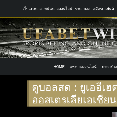
เว็บแทงบอล
พนันบอลออนไลน์
ราคาบอล
สมัครเอเย่นต์
HOME
แทงบอลออนไลน์
บาคาร่า
ดูบอลสด : ยูเออีเ
ออสเตรเลียเอเชียน