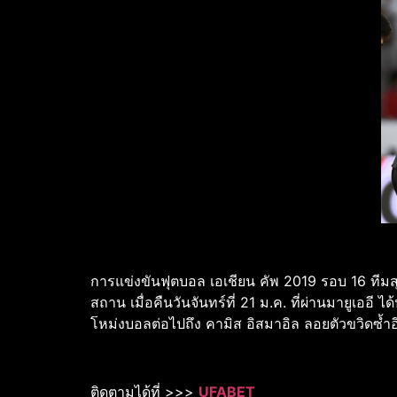
การแข่งขันฟุตบอล เอเชียน คัพ 2019 รอบ 16 ทีมสุด
สถาน เมื่อคืนวันจันทร์ที่ 21 ม.ค. ที่ผ่านมายูเออี
โหม่งบอลต่อไปถึง คามิส อิสมาอิล ลอยตัวขวิดซ้ำอ
ติดตามได้ที่ >>>
UFABET