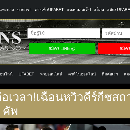
แทงบอล
บาคาร่า
ทางเข้าUFABET
แทงบอลสเต็ป
สล็อต
สมัครUFAB
สมัคร LINE @
สมัค
ออนไลน์
UFABET
หวยออนไลน์
คาสิโนออนไลน์
ติดต่อเรา
สม
ฮต่อเวลา!เฉือนหวิวคีร์กีซ
 คัพ