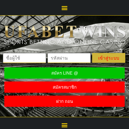
เข้าสู่ระบบ
สมัคร LINE @
สมัครสมาชิก
ฝาก ถอน