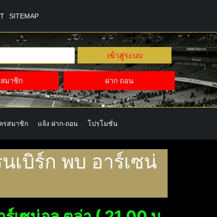
ET
SITEMAP
เข้าสู่ระบบ
รสมาชิก
ฝาก ถอน
ัครสมาชิก
แจ้ง ฝาก-ถอน
โปรโมชั่น
รนเบิร์ก พบ อาร์เซน่
าร์เซน่อล ตูล่า ( 21.00 น.