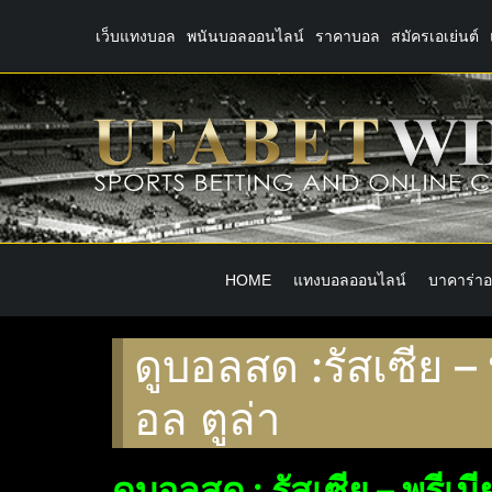
เว็บแทงบอล
พนันบอลออนไลน์
ราคาบอล
สมัครเอเย่นต์
HOME
แทงบอลออนไลน์
บาคาร่า
ดูบอลสด :รัสเซีย – 
อล ตูล่า
ดูบอลสด : รัสเซีย – พรีเม