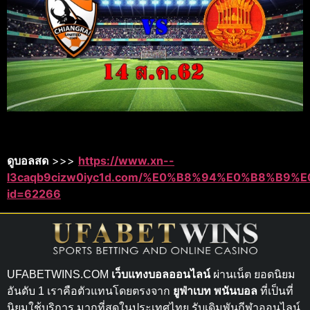
ดูบอลสด
>>>
https://www.xn--
l3caqb9cizw0iyc1d.com/%E0%B8%94%E0%B8%B
id=62266
UFABETWINS.COM
เว็บแทงบอลออนไลน์
ผ่านเน็ต ยอดนิยม
อันดับ 1 เราคือตัวแทนโดยตรงจาก
ยูฟ่าเบท พนันบอล
ที่เป็นที่
นิยมใช้บริการ มากที่สุดในประเทศไทย รับเดิมพันกีฬาออนไลน์