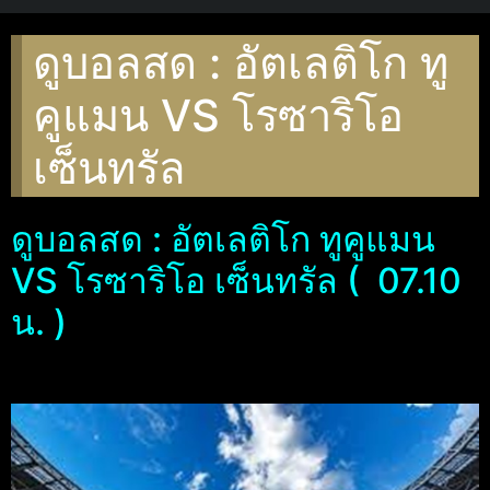
ดูบอลสด : อัตเลติโก ทู
คูแมน VS โรซาริโอ
เซ็นทรัล
ดูบอลสด : อัตเลติโก ทูคูแมน
VS โรซาริโอ เซ็นทรัล ( 07.10
น. )