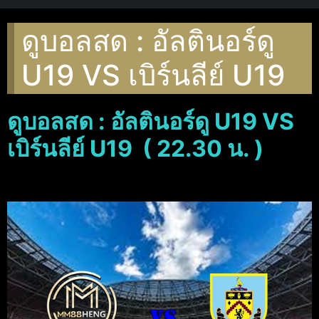
ดูบอลสด : อัลตินอร์ดู
U19 VS เบิร์นลีย์ U19
ดูบอลสด : อัลตินอร์ดู U19 VS
เบิร์นลีย์ U19 ( 22.30 น. )