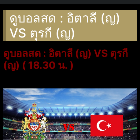
ดูบอลสด : อิตาลี (ญ)
VS ตุรกี (ญ)
ดูบอลสด : อิตาลี (ญ) VS ตุรกี
(ญ) ( 18.30 น. )