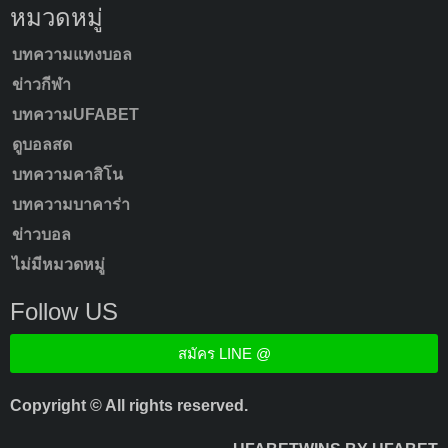
หมวดหมู่
บทความแทงบอล
ข่าวกีฬา
บทความUFABET
ดูบอลสด
บทความคาสิโน
บทความบาคาร่า
ข่าวบอล
ไม่มีหมวดหมู่
Follow US
สมัคร LINE @
Copyright © All rights reserved.