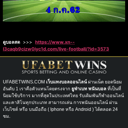
ดูบอลสด
>>>
https://www.xn--
l3caqb9cizw0iyc1d.com/live-football/?id=3573
UFABETWINS.COM
เว็บแทงบอลออนไลน์
ผ่านเน็ต ยอดนิยม
อันดับ 1 เราคือตัวแทนโดยตรงจาก
ยูฟ่าเบท พนันบอล
ที่เป็นที่
นิยมใช้บริการ มากที่สุดในประเทศไทย รับเดิมพันกีฬาออนไลน์
และคาสิโนทุกประเภท สามารถเล่น การพนันออนไลน์ ผ่าน
เว็บไซต์ หรือ บนมือถือ ( Iphone หรือ Android ) ได้ตลอด 24
ชม.