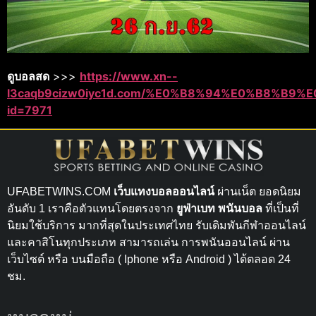
ดูบอลสด
>>>
https://www.xn--
l3caqb9cizw0iyc1d.com/%E0%B8%94%E0%B8%B
id=7971
UFABETWINS.COM
เว็บแทงบอลออนไลน์
ผ่านเน็ต ยอดนิยม
อันดับ 1 เราคือตัวแทนโดยตรงจาก
ยูฟ่าเบท พนันบอล
ที่เป็นที่
นิยมใช้บริการ มากที่สุดในประเทศไทย รับเดิมพันกีฬาออนไลน์
และคาสิโนทุกประเภท สามารถเล่น การพนันออนไลน์ ผ่าน
เว็บไซต์ หรือ บนมือถือ ( Iphone หรือ Android ) ได้ตลอด 24
ชม.