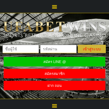
เข้าสู่ระบบ
สมัคร LINE @
สมัครสมาชิก
ฝาก ถอน