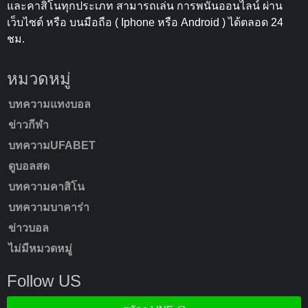
และคาสิโนทุกประเภท สามารถเล่น การพนันออนไลน์ ผ่าน
เว็บไซต์ หรือ บนมือถือ ( Iphone หรือ Android ) ได้ตลอด 24
ชม.
หมวดหมู่
บทความแทงบอล
ข่าวกีฬา
บทความUFABET
ดูบอลสด
บทความคาสิโน
บทความบาคาร่า
ข่าวบอล
ไม่มีหมวดหมู่
Follow US