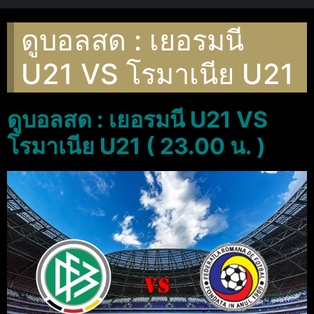
ดูบอลสด : เยอรมนี
U21 VS โรมาเนีย U21
ดูบอลสด : เยอรมนี U21 VS
โรมาเนีย U21 ( 23.00 น. )