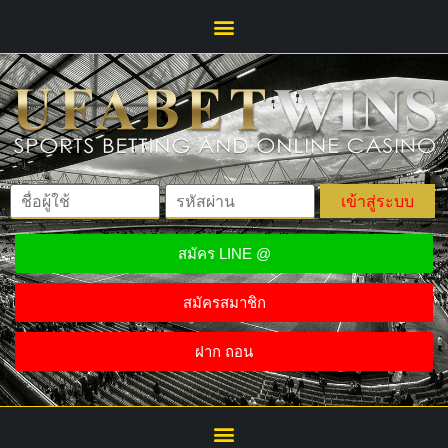
เข้าสู่ระบบ
สมัคร LINE @
สมัครสมาชิก
ฝาก ถอน