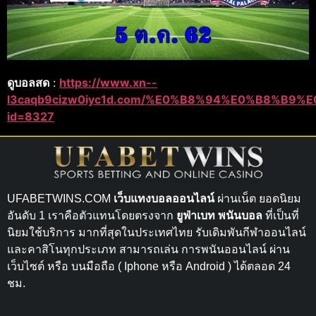
ดูบอลสด
:
https://www.xn--
l3caqb9cizw0iyc1d.com/%E0%B8%94%E0%B8%B
id=8327
UFABETWINS.COM
เว็บแทงบอลออนไลน์
ผ่านเน็ต ยอดนิยม
อันดับ 1 เราคือตัวแทนโดยตรงจาก
ยูฟ่าเบท พนันบอล
ที่เป็นที่
นิยมใช้บริการ มากที่สุดในประเทศไทย รับเดิมพันกีฬาออนไลน์
และคาสิโนทุกประเภท สามารถเล่น การพนันออนไลน์ ผ่าน
เว็บไซต์ หรือ บนมือถือ ( Iphone หรือ Android ) ได้ตลอด 24
ชม.