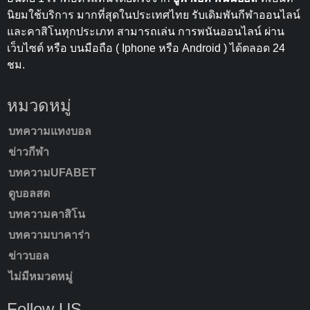
นิยมใช้บริการ มากที่สุดในประเทศไทย รับเดิมพันกีฬาออนไลน์
และคาสิโนทุกประเภท สามารถเล่น การพนันออนไลน์ ผ่าน
เว็บไซต์ หรือ บนมือถือ ( Iphone หรือ Android ) ได้ตลอด 24
ชม.
หมวดหมู่
บทความแทงบอล
ข่าวกีฬา
บทความUFABET
ดูบอลสด
บทความคาสิโน
บทความบาคาร่า
ข่าวบอล
ไม่มีหมวดหมู่
Follow US