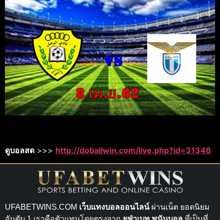
ดูบอลสด
>>>
http://doballwin.com/live.php?id=31348
UFABETWINS.COM
เว็บแทงบอลออนไลน์
ผ่านเน็ต ยอดนิยม
อันดับ 1 เราคือตัวแทนโดยตรงจาก
ยูฟ่าเบท พนันบอล
ที่เป็นที่