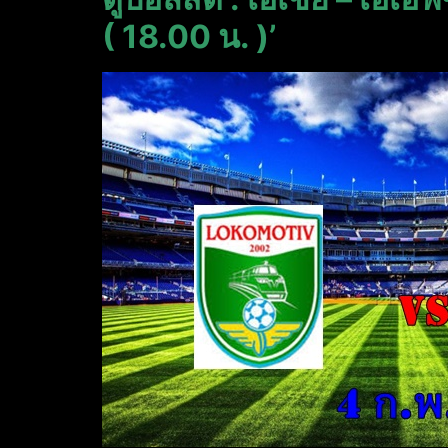
( 18.00 น. )’